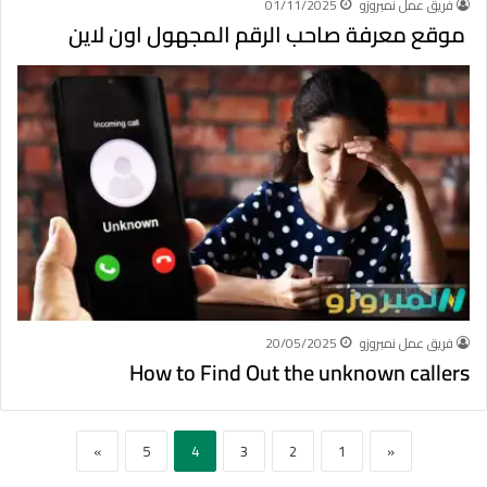
فريق عمل نمبروزو
01/11/2025
موقع معرفة صاحب الرقم المجهول اون لاين
فريق عمل نمبروزو
20/05/2025
How to Find Out the unknown callers
»
5
4
3
2
1
«