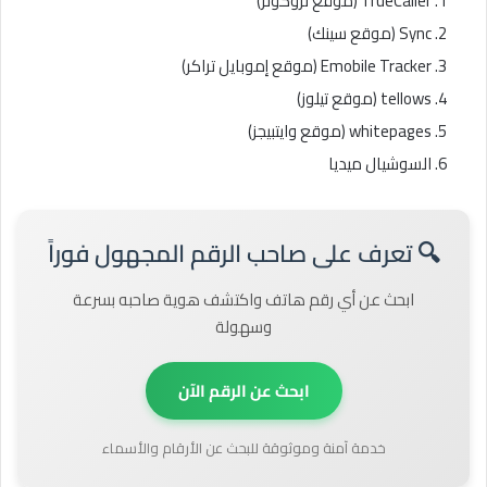
TrueCaller (موقع تروكولر)
Sync (موقع سينك)
Emobile Tracker (موقع إموبايل تراكر)
tellows (موقع تيلوز)
whitepages (موقع وايتبيجز)
السوشيال ميديا
🔍 تعرف على صاحب الرقم المجهول فوراً
ابحث عن أي رقم هاتف واكتشف هوية صاحبه بسرعة
وسهولة
ابحث عن الرقم الآن
خدمة آمنة وموثوقة للبحث عن الأرقام والأسماء