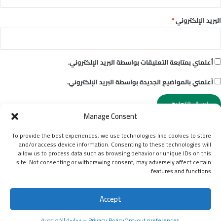
البريد الإلكتروني
*
أعلمني بمتابعة التعليقات بواسطة البريد الإلكتروني.
أعلمني بالمواضيع الجديدة بواسطة البريد الإلكتروني.
Manage Consent
To provide the best experiences, we use technologies like cookies to store
and/or access device information. Consenting to these technologies will
© حقوق النشر 2026، جميع الحقوق محفوظة |
نمبروزو | أكبر دليل
allow us to process data such as browsing behavior or unique IDs on this
site. Not consenting or withdrawing consent, may adversely affect certain
للهواتف
features and functions.
الشروط والأحكام
Contact Us | اتصل بنا
من نحن | About Us
Accept
سياسة الخصوصية
إخلاء مسؤولية عام (Disclaimer)
Cookie Policy (UK)
Cookie Policy (EU)
Opt-out preferences
Opt-out preferences
Privacy Policy – سياسة الخصوصية