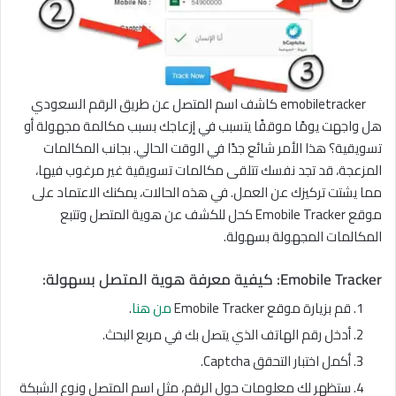
emobiletracker كاشف اسم المتصل عن طريق الرقم السعودي
هل واجهت يومًا موقفًا يتسبب في إزعاجك بسبب مكالمة مجهولة أو
تسويقية؟ هذا الأمر شائع جدًا في الوقت الحالي. بجانب المكالمات
المزعجة، قد تجد نفسك تتلقى مكالمات تسويقية غير مرغوب فيها،
مما يشتت تركيزك عن العمل. في هذه الحالات، يمكنك الاعتماد على
موقع Emobile Tracker كحل للكشف عن هوية المتصل وتتبع
المكالمات المجهولة بسهولة.
Emobile Tracker: كيفية معرفة هوية المتصل بسهولة:
قم بزيارة موقع Emobile Tracker
من هنا
.
أدخل رقم الهاتف الذي يتصل بك في مربع البحث.
أكمل اختبار التحقق Captcha.
ستظهر لك معلومات حول الرقم، مثل اسم المتصل ونوع الشبكة