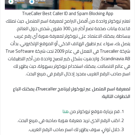
TrueCaller Best Caller ID and Spam Blocking App
تعتبر تروكولر واحدة من أفضل البرامج لمعرفة اسم المتصل، حيث تمتلك
قاعدة بيانات ضخمة تضم أكثر من 300 مليون شخص حول العالم.
ببساطة، يمكنك الاعتماد على تروكولر لمعرفة هوية أي رقم غريب
يتصل بك، سواء عبر تطبيق الهاتف الذكي أو الموقع الإلكتروني. بدأت
شركة Truecaller في العمل في عام 2009 تحت شركة True Software
Scandinavia AB، وازدهرت بشكل كبير لتصبح واحدة من أكبر التطبيقات
في عالم الاتصالات. يمكنك استخدام تروكولر بسهولة، حيث يظهر لك
اسم صاحب الرقم الغريب بمجرد إدخال الرقم في مربع البحث.
لمعرفة اسم المتصل عبر تروكولر (برنامج Truecaller)، يمكنك اتباع
الخطوات التالية:
قم بزيارة موقع تروكولر من
هنا
اكتب الرقم الذي تريد معرفة هوية صاحبه في مربع البحث.
خلال ثوانٍ، سوف يظهر لك اسم صاحب الرقم الغريب.