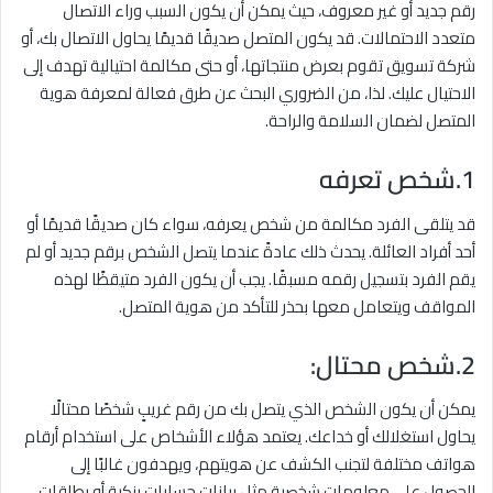
رقم جديد أو غير معروف، حيث يمكن أن يكون السبب وراء الاتصال
متعدد الاحتمالات. قد يكون المتصل صديقًا قديمًا يحاول الاتصال بك، أو
شركة تسويق تقوم بعرض منتجاتها، أو حتى مكالمة احتيالية تهدف إلى
الاحتيال عليك. لذا، من الضروري البحث عن طرق فعالة لمعرفة هوية
المتصل لضمان السلامة والراحة.
1.شخص تعرفه
قد يتلقى الفرد مكالمة من شخص يعرفه، سواء كان صديقًا قديمًا أو
أحد أفراد العائلة. يحدث ذلك عادةً عندما يتصل الشخص برقم جديد أو لم
يقم الفرد بتسجيل رقمه مسبقًا. يجب أن يكون الفرد متيقظًا لهذه
المواقف ويتعامل معها بحذر للتأكد من هوية المتصل.
2.شخص محتال:
يمكن أن يكون الشخص الذي يتصل بك من رقم غريبٍ شخصًا محتالًا
يحاول استغلالك أو خداعك. يعتمد هؤلاء الأشخاص على استخدام أرقام
هواتف مختلفة لتجنب الكشف عن هويتهم، ويهدفون غالبًا إلى
الحصول على معلومات شخصية مثل بيانات حسابات بنكية أو بطاقات