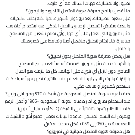
تطبيق ولا لمشاركة جهات اتصالك مع أي طرف.
ما أفضل برنامج معرفة هوية المتصل للأندرويد والآيفون؟
على صعيد التطبيقات، يُعد تروكولر الأشهر عالمياً لكنه يطلب صلاحيات
واسعة ويفرض التسجيل الإجباري. البديل الأذكى هو استخدام أداة ويب
مثل نمبروزو التي تعمل على أي جهاز وأي نظام تشغيل من المتصفح
مباشرة، فلا تحتاج لتطبيق منفصل أصلاً وتحافظ على خصوصيتك
بالكامل.
هل يمكن معرفة هوية المتصل بدون تطبيق؟
بالتأكيد. خدمات مثل نمبروزو صُممت أساساً للعمل عبر المتصفح
العادي دون تنزيل أي شيء على الهاتف. كل ما يلزمك هو اتصال
بالإنترنت والرقم الذي تريد الاستعلام عنه، والنتيجة تظهر فوراً سواء كنت
تستخدم كمبيوتر أو هاتف ذكي.
كيف أعرف هوية المتصل السعودية من شبكات STC وموبايلي وزين؟
عند استخدام نمبروزو، اختر مفتاح الدولة “السعودية +966” وأدخل الرقم
كاملاً. النظام يتعرف تلقائياً على الشبكة (STC أو موبايلي أو زين)
ويعرض لك الاسم المسجل. قاعدة البيانات تغطي جميع أكواد الشبكات
السعودية من 050 إلى 059 بشكل محدث ودقيق.
هل معرفة هوية المتصل مجانية في نمبروزو؟