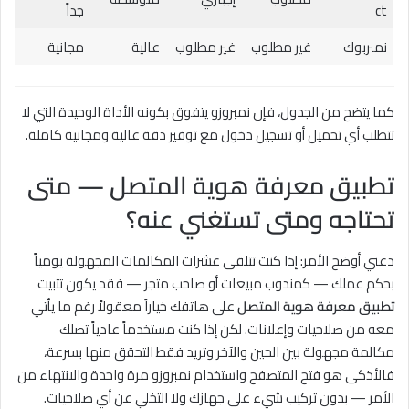
ct
جداً
نمبربوك
غير مطلوب
غير مطلوب
عالية
مجانية
كما يتضح من الجدول، فإن نمبروزو يتفوق بكونه الأداة الوحيدة التي لا
تتطلب أي تحميل أو تسجيل دخول مع توفير دقة عالية ومجانية كاملة.
تطبيق معرفة هوية المتصل — متى
تحتاجه ومتى تستغني عنه؟
دعني أوضح الأمر: إذا كنت تتلقى عشرات المكالمات المجهولة يومياً
بحكم عملك — كمندوب مبيعات أو صاحب متجر — فقد يكون تثبيت
تطبيق معرفة هوية المتصل
على هاتفك خياراً معقولاً رغم ما يأتي
معه من صلاحيات وإعلانات. لكن إذا كنت مستخدماً عادياً تصلك
مكالمة مجهولة بين الحين والآخر وتريد فقط التحقق منها بسرعة،
فالأذكى هو فتح المتصفح واستخدام نمبروزو مرة واحدة والانتهاء من
الأمر — بدون تركيب شيء على جهازك ولا التخلي عن أي صلاحيات.