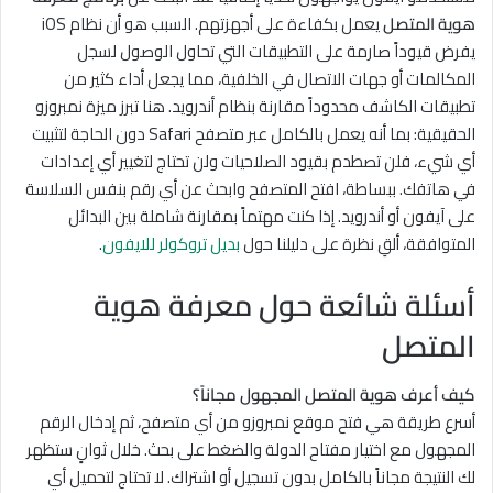
هوية المتصل
يعمل بكفاءة على أجهزتهم. السبب هو أن نظام iOS
يفرض قيوداً صارمة على التطبيقات التي تحاول الوصول لسجل
المكالمات أو جهات الاتصال في الخلفية، مما يجعل أداء كثير من
تطبيقات الكاشف محدوداً مقارنة بنظام أندرويد. هنا تبرز ميزة نمبروزو
الحقيقية: بما أنه يعمل بالكامل عبر متصفح Safari دون الحاجة لتثبيت
أي شيء، فلن تصطدم بقيود الصلاحيات ولن تحتاج لتغيير أي إعدادات
في هاتفك. ببساطة، افتح المتصفح وابحث عن أي رقم بنفس السلاسة
على آيفون أو أندرويد. إذا كنت مهتماً بمقارنة شاملة بين البدائل
المتوافقة، ألقِ نظرة على دليلنا حول
بديل تروكولر للايفون
.
أسئلة شائعة حول معرفة هوية
المتصل
كيف أعرف هوية المتصل المجهول مجاناً؟
أسرع طريقة هي فتح موقع نمبروزو من أي متصفح، ثم إدخال الرقم
المجهول مع اختيار مفتاح الدولة والضغط على بحث. خلال ثوانٍ ستظهر
لك النتيجة مجاناً بالكامل بدون تسجيل أو اشتراك. لا تحتاج لتحميل أي