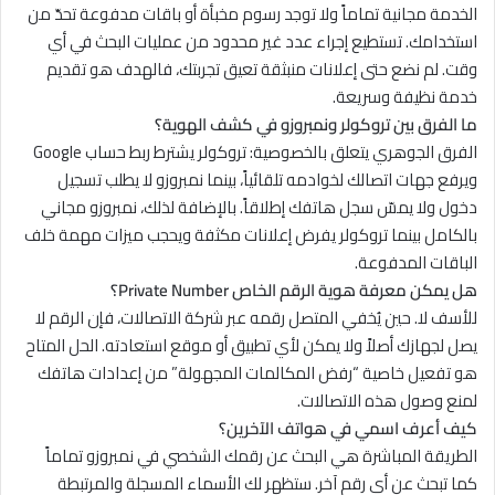
الخدمة مجانية تماماً ولا توجد رسوم مخبأة أو باقات مدفوعة تحدّ من
استخدامك. تستطيع إجراء عدد غير محدود من عمليات البحث في أي
وقت. لم نضع حتى إعلانات منبثقة تعيق تجربتك، فالهدف هو تقديم
خدمة نظيفة وسريعة.
ما الفرق بين تروكولر ونمبروزو في كشف الهوية؟
الفرق الجوهري يتعلق بالخصوصية: تروكولر يشترط ربط حساب Google
ويرفع جهات اتصالك لخوادمه تلقائياً، بينما نمبروزو لا يطلب تسجيل
دخول ولا يمسّ سجل هاتفك إطلاقاً. بالإضافة لذلك، نمبروزو مجاني
بالكامل بينما تروكولر يفرض إعلانات مكثفة ويحجب ميزات مهمة خلف
الباقات المدفوعة.
هل يمكن معرفة هوية الرقم الخاص Private Number؟
للأسف لا. حين يُخفي المتصل رقمه عبر شركة الاتصالات، فإن الرقم لا
يصل لجهازك أصلاً ولا يمكن لأي تطبيق أو موقع استعادته. الحل المتاح
هو تفعيل خاصية “رفض المكالمات المجهولة” من إعدادات هاتفك
لمنع وصول هذه الاتصالات.
كيف أعرف اسمي في هواتف الآخرين؟
الطريقة المباشرة هي البحث عن رقمك الشخصي في نمبروزو تماماً
كما تبحث عن أي رقم آخر. ستظهر لك الأسماء المسجلة والمرتبطة