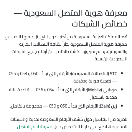
معرفة هوية المتصل السعودية —
خصائص الشبكات
تُعد المملكة العربية السعودية من أكثر الدول التي يتزايد فيها البحث عن
معرفة هوية المتصل السعودية
نظراً لكثافة الاتصالات التجارية
والتسويقية. يدعم نمبروزو الكشف الكامل عن أرقام جميع الشبكات
السعودية الرئيسية:
STC (الاتصالات السعودية):
الأرقام التي تبدأ بـ 050 و 053 و 055
— تغطية فورية ودقيقة.
موبايلي (Mobily):
الأرقام التي تبدأ بـ 054 و 056 — قاعدة بيانات
محدثة باستمرار.
زين (Zain):
الأرقام التي تبدأ بـ 058 و 059 — مدعومة بالكامل.
للمزيد من التفاصيل حول كشف الأرقام السعودية تحديداً والشبكات
المدعومة، اطلع على دليلنا المتخصص حول
معرفة اسم المتصل