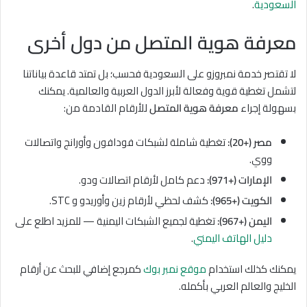
السعودية
.
معرفة هوية المتصل من دول أخرى
لا تقتصر خدمة نمبروزو على السعودية فحسب؛ بل تمتد قاعدة بياناتنا
لتشمل تغطية قوية وفعالة لأبرز الدول العربية والعالمية. يمكنك
بسهولة إجراء
معرفة هوية المتصل
للأرقام القادمة من:
مصر (+20):
تغطية شاملة لشبكات فودافون وأورانج واتصالات
ووي.
الإمارات (+971):
دعم كامل لأرقام اتصالات ودو.
الكويت (+965):
كشف لحظي لأرقام زين وأوريدو و STC.
اليمن (+967):
تغطية لجميع الشبكات اليمنية — للمزيد اطلع على
دليل الهاتف اليمني
.
يمكنك كذلك استخدام
موقع نمبر بوك
كمرجع إضافي للبحث عن أرقام
الخليج والعالم العربي بأكمله.