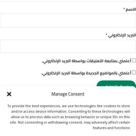
*
الاسم
*
البريد الإلكتروني
*
أعلمني بمتابعة التعليقات بواسطة البريد الإلكتروني.
أعلمني بالمواضيع الجديدة بواسطة البريد الإلكتروني.
Manage Consent
To provide the best experiences, we use technologies like cookies to store
and/or access device information. Consenting to these technologies will
© حقوق النشر 2026، جميع الحقوق محفوظة |
نمبروزو | أكبر دليل
allow us to process data such as browsing behavior or unique IDs on this
site. Not consenting or withdrawing consent, may adversely affect certain
للهواتف
features and functions.
الشروط والأحكام
Contact Us | اتصل بنا
من نحن | About Us