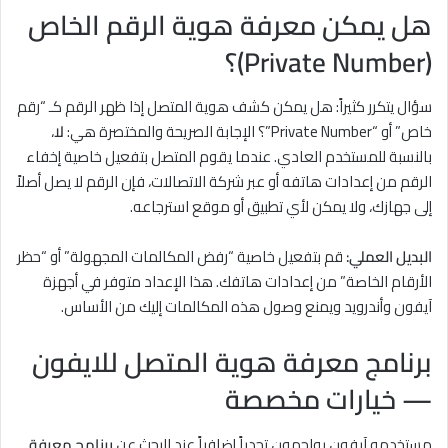
هل يمكن معرفة هوية الرقم الخاص
(Private Number)؟
سؤال يتكرر كثيراً: هل يمكن كشف هوية المتصل إذا ظهر الرقم كـ “رقم
خاص” أو “Private Number”؟ الإجابة الصريحة والمختصرة هي:
لا
،
بالنسبة للمستخدم العادي. عندما يقوم المتصل بتفعيل خاصية إخفاء
الرقم من إعدادات هاتفه أو عبر شركة الاتصالات، فإن الرقم لا يصل أصلاً
إلى جهازك، ولا يمكن لأي تطبيق أو موقع استرجاعه.
البديل العملي:
قم بتفعيل خاصية “رفض المكالمات المجهولة” أو “حظر
الأرقام الخاصة” من إعدادات هاتفك. هذا الإعداد متوفر في أجهزة
آيفون وأندرويد ويمنع وصول هذه المكالمات إليك من الأساس.
برنامج معرفة هوية المتصل للايفون
— خيارات مخصصة
مستخدمو آيفون يواجهون تحدياً إضافياً عند البحث عن
برنامج معرفة