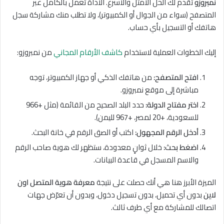
نمبروزو
تقدم لك الحل الأمثل والأسرع. الأداة تعمل بالكامل عبر
المتصفح (سواء من الجوال أو الكمبيوتر)، ولا تطلب منك مشاركة سجل
هاتفك أو التسجيل بأي حساب.
إليك الخطوات العملية لاستخدام
كاشف الأرقام المجاني
من نمبروزو:
افتح المتصفح:
من هاتفك الذكي أو جهاز الكمبيوتر، توجه
مباشرة إلى موقع نمبروزو.
اختر مفتاح الدولة:
حدد البلد الصحيح من القائمة (مثل +966
للسعودية، +20 لمصر، +967 لليمن).
أدخل الرقم المجهول:
اكتب أو الصق الرقم في خانة البحث.
اضغط بحث:
خلال ثوانٍ معدودة، ستظهر لك هوية صاحب الرقم
والاسم المسجل في قاعدة البيانات.
الميزة الأبرز هنا هي أنك حصلت على نتيجة
معرفة هوية المتصل اون
لاين
بدون أي تحميل، بدون تسجيل دخول، وبدون أن تعرّض جهات
اتصالك للمشاركة مع أي طرف ثالث.