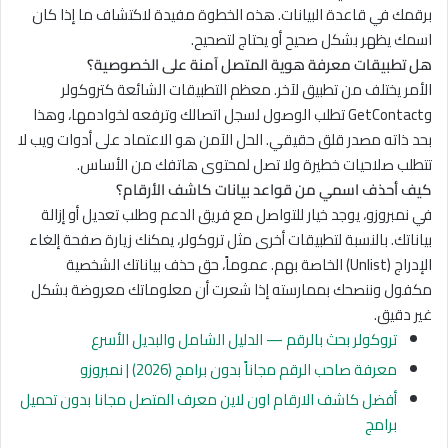
برقمك في قاعدة البيانات. هذه الخطوة مفيدة لاكتشاف ما إذا كان
اسمك يظهر بشكل صحيح أو يحتاج لتصحيح.
هل تطبيقات معرفة هوية المتصل آمنة على الخصوصية؟
الأمر يختلف من تطبيق لآخر. معظم التطبيقات الشائعة كتروكولر
وGetContact تطلب الوصول لسجل اتصالك وترفعه لخوادمها، وهذا
بحد ذاته مصدر قلق حقيقي. الحل الآمن هو الاعتماد على أدوات ويب لا
تتطلب صلاحيات خطيرة ولا تصل لمحتوى هاتفك من الأساس.
كيف أحذف اسمي من قواعد بيانات كاشف الأرقام؟
في نمبروزو، يوجد خيار للتواصل مع فريق الدعم وطلب تعديل أو إزالة
بياناتك. بالنسبة لتطبيقات أخرى مثل تروكولر، يمكنك زيارة صفحة إلغاء
الإدراج (Unlist) الخاصة بهم. عموماً، حق حذف بياناتك الشخصية
مكفول وننصحك بممارسته إذا شعرت أن معلوماتك معروضة بشكل
غير دقيق.
تروكولر بحث بالرقم — الدليل الشامل والبديل الأسرع
معرفة صاحب الرقم مجاناً بدون برامج (2026) | نمبروزو
أفضل كاشف الارقام اون لاين معرف المتصل مجانا بدون تحميل
برامج