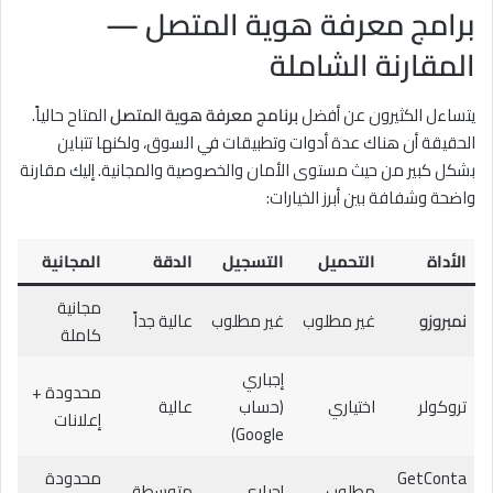
برامج معرفة هوية المتصل —
المقارنة الشاملة
يتساءل الكثيرون عن أفضل
برنامج معرفة هوية المتصل
المتاح حالياً.
الحقيقة أن هناك عدة أدوات وتطبيقات في السوق، ولكنها تتباين
بشكل كبير من حيث مستوى الأمان والخصوصية والمجانية. إليك مقارنة
واضحة وشفافة بين أبرز الخيارات:
الأداة
التحميل
التسجيل
الدقة
المجانية
مجانية
نمبروزو
غير مطلوب
غير مطلوب
عالية جداً
كاملة
إجباري
محدودة +
تروكولر
اختياري
(حساب
عالية
إعلانات
Google)
GetConta
محدودة
مطلوب
إجباري
متوسطة