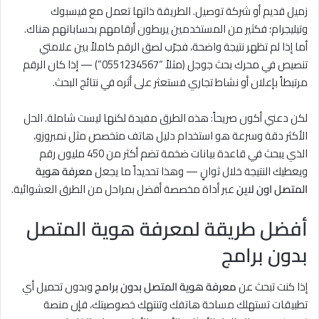
زميل قديم أو شركة توصيل. الطريقة ذاتها تعمل مع فيسبوك
وتيليجرام؛ فكثير من المستخدمين يربطون أرقامهم بحساباتهم هناك.
أما إذا لم تظهر نتيجة واضحة، فجرّب لصق الرقم كاملاً بين علامتي
تنصيص في محرك بحث جوجل (مثلاً “0551234567”) — إذا كان الرقم
مرتبطاً بإعلان أو نشاط تجاري فستعثر على أثره في نتائج البحث.
لكن دعني أكون صريحاً: هذه الطرق مفيدة لكنها ليست شاملة. الحل
الأكثر دقة وسرعة هو استخدام دليل هاتف متخصص مثل نمبروزو،
الذي يبحث في قاعدة بيانات ضخمة تضم أكثر من 450 مليون رقم
ويعطيك النتيجة خلال ثوانٍ — وهذا تحديداً ما يجعل
معرفة هوية
المتصل اون لاين
عبر أداة مخصصة أفضل بمراحل من الطرق العشوائية.
أفضل طريقة لمعرفة هوية المتصل
بدون برامج
إذا كنت تبحث عن
معرفة هوية المتصل بدون برامج
وبدون تحميل أي
تطبيقات تستهلك مساحة هاتفك وتنتهك خصوصيتك، فإن منصة