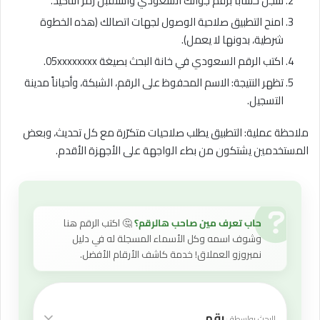
سجّل حساباً برقم جوالك السعودي واستقبل رمز التأكيد.
امنح التطبيق صلاحية الوصول لجهات اتصالك (هذه الخطوة
شرطية، بدونها لا يعمل).
اكتب الرقم السعودي في خانة البحث بصيغة 05xxxxxxxx.
تظهر النتيجة: الاسم المحفوظ على الرقم، الشبكة، وأحياناً مدينة
التسجيل.
ملاحظة عملية: التطبيق يطلب صلاحيات متكرّرة مع كل تحديث، وبعض
المستخدمين يشتكون من بطء الواجهة على الأجهزة الأقدم.
حاب تعرف مين صاحب هالرقم؟
🤔 اكتب الرقم هنا
وشوف اسمه وكل الأسماء المسجلة له في دليل
نمبروزو العملاق! خدمة كاشف الأرقام الأفضل.
رقم
البحث بواسطة