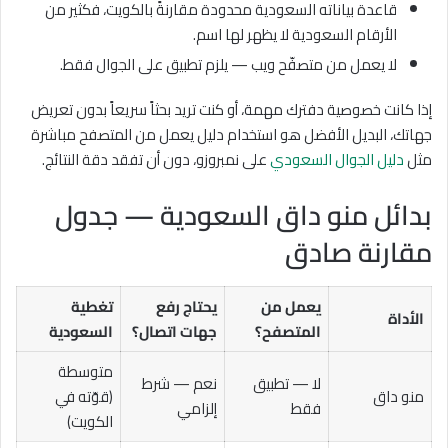
قاعدة بياناته السعودية محدودة مقارنةً بالكويت، فكثير من
الأرقام السعودية لا يظهر لها اسم.
لا يعمل من متصفّح ويب — يلزم تطبيق على الجوال فقط.
إذا كانت خصوصية دفترك مهمة، أو كنت تريد بحثاً سريعاً بدون تعريض
جهاتك، البديل الأفضل هو استخدام دليل يعمل من المتصفح مباشرة
مثل
دليل الجوال السعودي
على نمبروزو، دون أن تفقد دقة النتائج.
بدائل منو داق السعودية — جدول
مقارنة صادق
يعمل من
يحتاج رفع
تغطية
الأداة
المتصفح؟
جهات اتصال؟
السعودية
متوسطة
لا — تطبيق
نعم — شرط
منو داق
(قوّته في
فقط
إلزامي
الكويت)