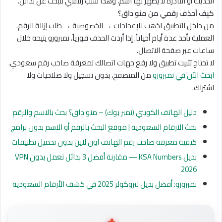
الحديثة أو النادرة لا يظهر لها اسم، وهذا سبب رئيسي للبحث عن بدائل.
كيف أحذف رقمي من منو داق؟
من داخل التطبيق اذهب للإعدادات → الخصوصية → طلب إزالة الرقم.
العملية تأخذ عدة أيام أحياناً. إذا أردت الحذف فورياً، نمبروزو يتيحه خلال
ساعات عبر صفحة الاتصال.
لا تحتاج تثبيت تطبيق ولا رفع جهات اتصالك لمعرفة صاحب رقم سعودي.
ابحث الآن في نمبروزو
من المتصفح، بدون تسجيل ولا صلاحيات ولا
اشتراك.
دليل الهاتف الكويتي (نمبر بوك) – منو داق؟ بحث بالاسم والرقم
بحث الارقام السعودية | موقع البحث بالرقم أو الاسم بدون برامج
كيفية معرفة صاحب رقم الهاتف اون لاين بدون تحميل تطبيقات
بديل KSA Numbers — مقارنة أفضل 3 بدائل تعمل بدون VPN
2026
نمبروزو: أفضل بديل لتروكولر 2025 في كشف الأرقام السعودية