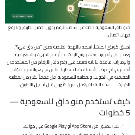
منو داق السعودية: ابحث عن صاحب الرقم بدون تحميل تطبيق ولا رفع
جهات اتصال.
تطبيق كويتي المنشأ، اسمه باللهجة الخليجية يعني “من دقّ عليّ؟”.
يعمل على أندرويد وiOS، ويتيح البحث عن أرقام الكويت والسعودية
والإمارات. قاعدة بياناته تعتمد على رفع دفتر الأرقام من المستخدمين
أنفسهم، ثم عرض الأسماء كما حفظها الناس في هواتفهم. قوّته
الحقيقية في الكويت، وتغطيته للسعودية أقل عمقاً بكثير من تغطيته
للكويت — هذه النقطة يغفل عنها كثيرون قبل تحميل التطبيق.
كيف تستخدم منو داق للسعودية —
5 خطوات
ثبّت التطبيق من App Store أو Google Play على جوالك.