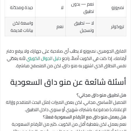
نعم — بدون
نمبروزو
لا
جيدة ومحدّثة
تطبيق
لا — تطبيق
واسعة لكن
تروكولر
نعم
وتسجيل
بيانات قديمة
الفارق الجوهري: نمبروزو لا يطلب أي صلاحية على جهازك ولا يرفع دفتر
أرقامك. إذا كنت في الكويت أصلاً، راجع
دليل الجوال الكويتي
لأنه يغطّي
نفس النطاق الذي اشتهر به منو داق، لكن من المتصفح مباشرة.
أسئلة شائعة عن منو داق السعودية
هل تطبيق منو داق مجاني؟
التحميل الأساسي مجاني، لكن بعض الميزات (مثل البحث المتقدم وإزالة
الإعلانات) مدفوعة باشتراك شهري أو سنوي داخل التطبيق.
هل يعمل منو داق مع الأرقام السعودية فعلاً؟
نعم يعمل، لكن بتغطية أقل من الكويت. كثير من الأرقام السعودية