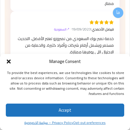
ممتاز.
فيصل الأحمدي
⸱
19/09/2023
⸱
السعودية
خدمة نمبر بوك السعودي من نمبروزو تعتبر الأفضل. التحديث
مستمر ويشمل أرقام شركات وأفراد كثيرة. والحماية من
الاحتيال اللي يوفرها ممتازة.
Manage Consent
To provide the best experiences, we use technologies like cookies to store
إسلام مرسي
⸱
04/09/2024
⸱
and/or access device information. Consenting to these technologies will
مصر
allow us to process data such as browsing behavior or unique IDs on this
أحسن حاجة في موقع نمبروزو ده إنه فعلاً بيجيب هوية
site. Not consenting or withdrawing consent, may adversely affect certain
المتصل صح. وارتحت أوي من مكالمات التسويق العقاري
features and functions.
والتليفونات الرخمة. خدمة 10 على 10.
Accept
Opt-out preferences
Privacy Policy – سياسة الخصوصية
سمر الشامي
⸱
17/03/2023
⸱
الأردن