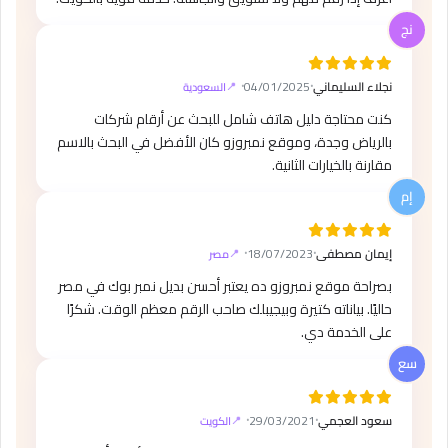
نجلاء السليماني
⸱
04/01/2025
⸱
السعودية
كنت محتاجة دليل هاتف شامل للبحث عن أرقام شركات
بالرياض وجدة، وموقع نمبروزو كان الأفضل في البحث بالاسم
مقارنة بالخيارات الثانية.
إيمان مصطفى
⸱
18/07/2023
⸱
مصر
بصراحة موقع نمبروزو ده يعتبر أحسن بديل نمبر بوك في مصر
حاليًا. بياناته كتيرة وبيجيبلك صاحب الرقم معظم الوقت. شكرًا
على الخدمة دي.
سعود العجمي
⸱
29/03/2021
⸱
الكويت