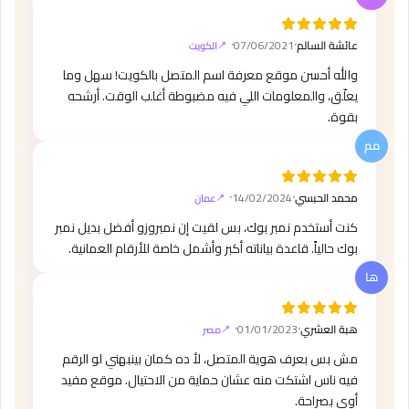
عائشة السالم
⸱
07/06/2021
⸱
الكويت
والله أحسن موقع معرفة اسم المتصل بالكويت! سهل وما
يعلّق، والمعلومات اللي فيه مضبوطة أغلب الوقت. أرشحه
بقوة.
محمد الحبسي
⸱
14/02/2024
⸱
عمان
كنت أستخدم نمبر بوك، بس لقيت إن نمبروزو أفضل بديل نمبر
بوك حالياً. قاعدة بياناته أكبر وأشمل خاصة للأرقام العمانية.
هبة العشري
⸱
01/01/2023
⸱
مصر
مش بس بعرف هوية المتصل، لأ ده كمان بينبهني لو الرقم
فيه ناس اشتكت منه عشان حماية من الاحتيال. موقع مفيد
أوي بصراحة.