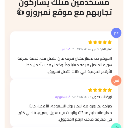
مستخدمين مثلك يشاركون
تجاربهم مع موقع نمبروزو 👍
عمر المهندس
⸱
15/01/2024
⸱
مصر
الموقع ده ممتاز عشان تعرف مين بيتصل بيك. خدمة معرفة
هوية المتصل فارقة معايا جداً. وكمان قدرت أعمل حظر
للأرقام المزعجة اللي كانت بتتصل تسويق.
نورة السعدون
⸱
28/10/2023
⸱
السعودية
صراحة نمبروزو هو النمبر بوك السعودي الأفضل حاليًا.
معلوماته دايم محدّثة والبحث فيه سهل وسريع. فادني كثير
في معرفة صاحب الرقم المجهول.