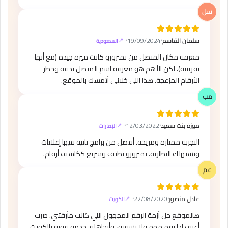
سلمان القاسم
⸱
19/09/2024
⸱
السعودية
معرفة مكان المتصل من نمبروزو كانت ميزة جيدة (مع أنها
تقريبية)، لكن الأهم هو معرفة اسم المتصل بدقة وحظر
الأرقام المزعجة. هذا اللي خلاني أتمسك بالموقع.
موزة بنت سعيد
⸱
12/03/2022
⸱
الإمارات
التجربة ممتازة ومريحة. أفضل من برامج ثانية فيها إعلانات
وتستهلك البطارية. نمبروزو نظيف وسريع ككاشف أرقام.
عادل منصور
⸱
22/08/2020
⸱
الكويت
هالموقع حل أزمة الرقم المجهول اللي كانت مأرقتني. صرت
أعرف إذا رقم مهم ولا تسويق وأتجاهله. خدمة قوية بالكويت.