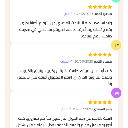
منصور الحمد
⸱
14/12/2023
⸱
قطر
وايد استفدت منه للـ البحث العكسي عن الأرقام. أحياناً يجيني
رقم واتساب وما أعرف صاحبه، الموقع يساعدني في معرفة
صاحب الرقم بسرعة.
هيفاء الناصر
⸱
30/06/2020
⸱
الكويت
كنت أبحث عن موقع كاشف الارقام يكون موثوق بالكويت،
ولقيت نمبروزو. الحين أي الرقم المجهول أعرفه قبل لا يكمل
رنة.
ياسر السعدي
⸱
03/04/2024
⸱
عمان
البحث بالاسم عن رقم الجوال صار سهل جداً مع نمبروزو. كنت
أدور رقم زميل قديم ولقيته. الخدمة تغطي أرقام عمان بشكل