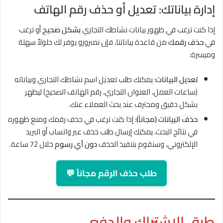
إدارة بياناتك: تعديل أو حذف رقم الهاتف
إذا كنت ترغب في ظهور بيانات نشاطك التجاري
بشكل صحيح
أو ترغب
في
حذف رقمك
من قاعدة بياناتنا، فإن نمبروزو يوفر لك حلولاً سهلة
وميسرة:
تعديل البيانات:
يمكنك طلب تعديل اسم نشاطك التجاري وبياناته
(ساعات العمل، العنوان التجاري، رقم الهاتف الصحيح) ليظهر
بشكل دقيق ومحترف عند بحث العملاء عنك.
حذف البيانات (مجاناً):
إذا كنت ترغب في حذف رقمك ومنع ظهوره
في نتائج البحث، يمكنك إرسال طلب حذف عبر واتساب أو البريد
الإلكتروني، وسنقوم بتنفيذ الحذف
دون أي رسوم
خلال 72 ساعة.
طلب حذف الرقم مجاناً 💬
طرق الاشتراك والدفع