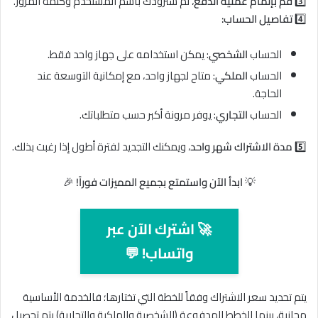
3️⃣
قم بإتمام عملية الدفع
، ثم سنزودك باسم المستخدم وكلمة المرور.
4️⃣
تفاصيل الحساب:
الحساب
الشخصي
: يمكن استخدامه على جهاز واحد فقط.
الحساب
الملكي
: متاح لجهاز واحد، مع إمكانية التوسعة عند
الحاجة.
الحساب
التجاري
: يوفر مرونة أكبر حسب متطلباتك.
5️⃣
مدة الاشتراك شهر واحد
، ويمكنك التجديد لفترة أطول إذا رغبت بذلك.
💡
ابدأ الآن واستمتع بجميع المميزات فوراً!
🎉
🚀 اشترك الآن عبر
واتساب! 💬
يتم تحديد سعر الاشتراك وفقاً للخطة التي تختارها؛ فالخدمة الأساسية
مجانية، بينما الخطط المدفوعة (الشخصية والملكية والتجارية) يتم تحصيل