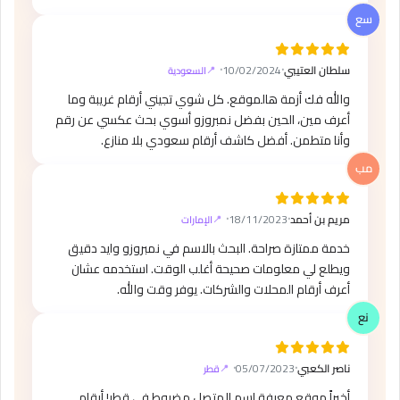
سلطان العتيبي
⸱
10/02/2024
⸱
السعودية
والله فك أزمة هالموقع. كل شوي تجيني أرقام غريبة وما
أعرف مين، الحين بفضل نمبروزو أسوي بحث عكسي عن رقم
وأنا متطمن. أفضل كاشف أرقام سعودي بلا منازع.
مريم بن أحمد
⸱
18/11/2023
⸱
الإمارات
خدمة ممتازة صراحة. البحث بالاسم في نمبروزو وايد دقيق
ويطلع لي معلومات صحيحة أغلب الوقت. استخدمه عشان
أعرف أرقام المحلات والشركات. يوفر وقت والله.
ناصر الكعبي
⸱
05/07/2023
⸱
قطر
أخيراً موقع معرفة اسم المتصل مضبوط في قطر! أرقام