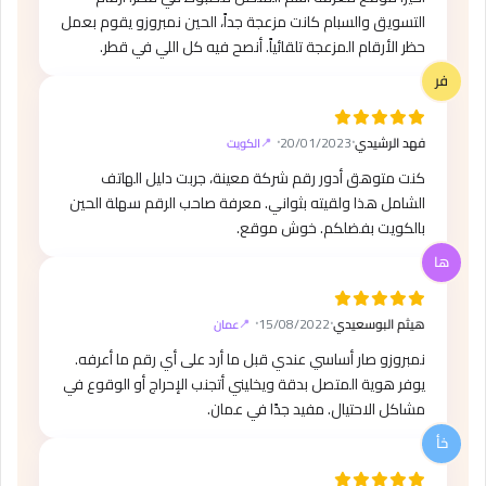
التسويق والسبام كانت مزعجة جداً، الحين نمبروزو يقوم بعمل
حظر الأرقام المزعجة تلقائياً. أنصح فيه كل اللي في قطر.
فهد الرشيدي
⸱
20/01/2023
⸱
الكويت
كنت متوهق أدور رقم شركة معينة، جربت دليل الهاتف
الشامل هذا ولقيته بثواني. معرفة صاحب الرقم سهلة الحين
بالكويت بفضلكم. خوش موقع.
هيثم البوسعيدي
⸱
15/08/2022
⸱
عمان
نمبروزو صار أساسي عندي قبل ما أرد على أي رقم ما أعرفه.
يوفر هوية المتصل بدقة ويخليني أتجنب الإحراج أو الوقوع في
مشاكل الاحتيال. مفيد جدًا في عمان.