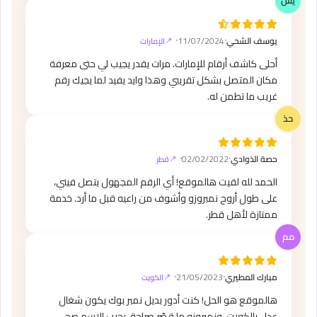
يوسف الشحي
⸱
11/07/2024
⸱
الإمارات
أحلى كاشف أرقام للإمارات. مرات يقدر يجيب لي حتى معرفة
مكان المتصل بشكل تقريبي وهذا وايد يفيد لما يجيك رقم
غريب ما تطمن له.
حصة الذوادي
⸱
02/02/2022
⸱
قطر
الحمد لله لقيت هالموقع! أي الرقم المجهول يتصل فيني،
على طول أروح نمبروزو وأشوف من راعيه قبل ما أرد. خدمة
ممتازة لأهل قطر.
مبارك المطيري
⸱
21/05/2023
⸱
الكويت
هالموقع هو الحل! كنت أدور بديل نمبر بوك يكون شغال
عدل بالكويت، ونمبروزو ما قصّر صراحة. يجيب الاسم صح