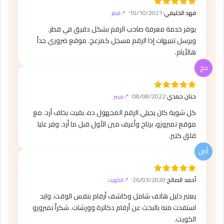
فهد الخليفي
⸱
10/10/2021
⸱
قطر
يوفر خدمة معرفة صاحب الرقم بشكل دقيق في قطر.
ويرسل تنبيهات إذا الرقم مسجل كمزعج. موقع ضروري جداً
هالأيام.
حنان حمدي
⸱
08/08/2022
⸱
مصر
كل شوية كان يجيلي الرقم المجهول ده، بقيت بخاف أرد. مع
موقع نمبروزو، برتاح وأعرف مين الأول قبل ما أرد. وفر عليا
قلق كتير.
أحمد الصالح
⸱
26/03/2020
⸱
الكويت
يعتبر دليل هاتف شامل وكاشف أرقام بنفس الوقت. وايد
استفدت منه بالبحث عن أرقام دكاترة وورشات. شكراً نمبروزو
الكويت.