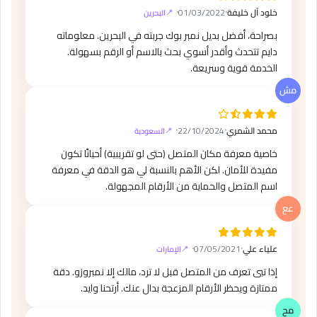
خلود آل خليفة
⸱
01/03/2022
⸱
البحرين
بصراحة، أفضل بديل نمبر بوك جربته في البحرين. معلوماته
دايم تتحدث وأقدر أسوي بحث بالاسم أو الرقم بسهولة.
الخدمة قوية وسريعة.
محمد الشمري
⸱
22/10/2024
⸱
السعودية
خاصية معرفة مكان المتصل (حتى لو تقريبية) أحيانًا تكون
مفيدة للأمان. لكن الأهم بالنسبة لي هو الدقة في معرفة
اسم المتصل والحماية من الأرقام المجهولة.
علياء علي
⸱
07/05/2021
⸱
الإمارات
إذا تبى تعرف من المتصل قبل لا ترد، مالك إلا نمبروزو. دقة
ممتازة ويحظر الأرقام المزعجة بدال عنك. أرتحنا وايد.