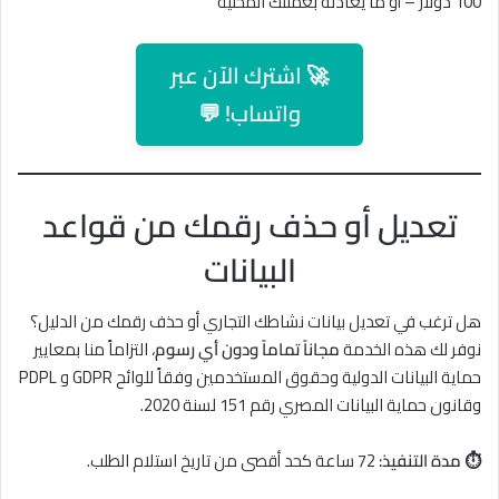
100 دولار – أو ما يعادله بعملتك المحلية
🚀 اشترك الآن عبر
واتساب! 💬
تعديل أو حذف رقمك من قواعد
البيانات
هل ترغب في تعديل بيانات نشاطك التجاري أو حذف رقمك من الدليل؟
نوفر لك هذه الخدمة
مجاناً تماماً ودون أي رسوم
، التزاماً منا بمعايير
حماية البيانات الدولية وحقوق المستخدمين وفقاً للوائح GDPR و PDPL
وقانون حماية البيانات المصري رقم 151 لسنة 2020.
⏱ مدة التنفيذ:
72 ساعة كحد أقصى من تاريخ استلام الطلب.