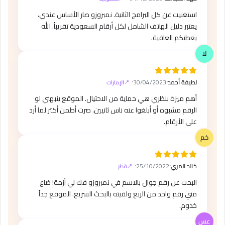
استغنيت عن كل البرامج الثانية. نمبروزو صار الأساس عندي،
يعتبر دليل الهاتف الشامل لكل أرقام السعودية تقريباً. الله
يعطيكم العافية.
لطيفة أحمد
⸱
30/04/2023
⸱
الإمارات
أهم ميزة بنظري هي حماية من الاحتيال. الموقع ينبهني لو
الرقم مشبوه أو أبلغوا عنه ناس ثانيين. صرت أطمن أكثر لما أرد
على الأرقام.
خالد المري
⸱
25/10/2022
⸱
قطر
البحث عن رقم جوال بالاسم في نمبروزو فك لي أزمة! ضاع
مني رقم واحد من الربع ولقيته بالبحث السريع. الموقع جداً
خدوم.