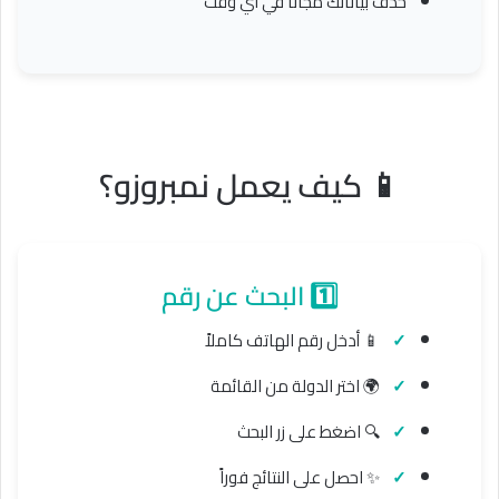
حذف بياناتك مجاناً في أي وقت
📱 كيف يعمل نمبروزو؟
1️⃣ البحث عن رقم
📱 أدخل رقم الهاتف كاملاً
🌍 اختر الدولة من القائمة
🔍 اضغط على زر البحث
✨ احصل على النتائج فوراً