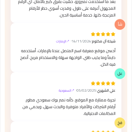
بعد ما استخدمت نمبروزو، حسّيت بفرق كبير بالأمان. أي الرقم
المجهول أعرفه على طول، وقدرت أسوي حظر للأرقام
المزعجة كلها. خدمة أساسية الحين.
شيخة آل مكتوم
⸱
14/11/2024
⸱
الإمارات
أحسن موقع معرفة اسم المتصل عندنا بالإمارات. أستخدمه
دايماً وما يخيب ظني. الواجهة سهلة والاستخدام مريح. أنصح
فيه الكل.
علي الشهري
⸱
05/02/2025
⸱
السعودية
تجربة ممتازة مع الموقع. كأنه نمبر بوك سعودي مطور.
أرقام الشركات والأفراد متوفرة والبحث سهل. ويحمي من
المكالمات الاحتيالية.