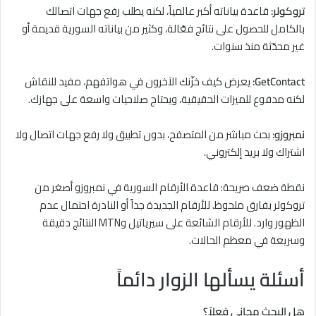
تروكولر:
قاعدة بياناته أكبر عالمياً، لكنه يطلب رفع جهات اتصالك
بالكامل للحصول على نتائج فعّالة، وكثير من بياناته السورية قديمة أو
غير محدّثة منذ سنوات.
GetContact:
يعرض كيف خزّنك الآخرون في هواتفهم، مفيد للنقاش
لكنه مدفوع للميزات الحقيقية، ويحتاج صلاحيات واسعة على جهازك.
نمبروزو:
بحث مباشر من المتصفح، بدون تطبيق ولا رفع جهات اتصال ولا
اشتراك ولا بريد إلكتروني.
نقطة ضعف صريحة: قاعدة الأرقام السورية في نمبروزو أصغر من
تروكولر بفارق ملحوظ. للأرقام الجديدة جداً أو النادرة احتمال عدم
الظهور وارد. للأرقام الشائعة على سيرياتيل وMTN النتائج دقيقة
وسريعة في معظم الحالات.
أسئلة يسألها الزوار دائماً
هل البحث مجاني فعلاً؟