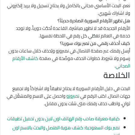
نعم، البحث الأساسي مجاني بالكامل ولا يحتاج تسجيل ولا بريد إلكتروني
ولا اشتراك شهري.
هل تظهر الأرقام السورية الصادرة حديثاً؟
الأرقام الجديدة قد لا تظهر مباشرة. القاعدة تُحدَّث دورياً، ولا توجد
خدمة في العالم تغطّي كل رقم في اللحظة نفسها.
كيف أحذف رقمي من نمبر بوك سوريا؟
أرسل رقمك عبر صفحة الاتصال في نمبروزو ويُحذف خلال ساعات بدون
رسوم ولا شروط. خطوات الحذف موضّحة في صفحة
كاشف الأرقام
المجاني
.
الخلاصة
البحث في دليل الأرقام السورية لا يحتاج تطبيقاً ولا اشتراكاً ولا تجميع
جهات اتصال. اكتب الرقم في
نمبروزو
واحصل على الاسم والمشغّل في
ثوانٍ، واطلب حذف رقمك متى شئت بدون مقابل.
كيفية معرفة صاحب رقم الهاتف اون لاين بدون تحميل تطبيقات
نمبر بوك السعودية: كشف هوية المتصل والبحث بالاسم اون