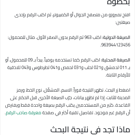
بخطوة
افتح نمبروزو من متصفح الجوال أو الكمبيوتر، ثم اكتب الرقم بإحدى
صيغتين:
الصيغة الدولية:
اكتب 963 ثم الرقم بدون الصفر الأول. مثال للمحمول:
963944123456.
الصيغة المحلية:
اكتب الرقم كما تستخدمه يومياً. يبدأ بـ 09 للمحمول، أو
بـ 011 لدمشق و021 لحلب و031 لحمص و041 لطرطوس و043 للاذقية
للأرقام الثابتة.
اضغط زر البحث. تظهر النتيجة فوراً: الاسم، المشغّل، نوع الخط، ورمز
المدينة للثابت. إذا لم تظهر بيانات، جرّب الصيغة الأخرى قبل الحكم على
القاعدة. كثير من المستخدمين يكتب الرقم بصيغة واحدة فقط ويفترض
أن الرقم غير موجود. تفاصيل تقنية أكثر في صفحة
معرفة صاحب الرقم
.
ماذا تجد في نتيجة البحث