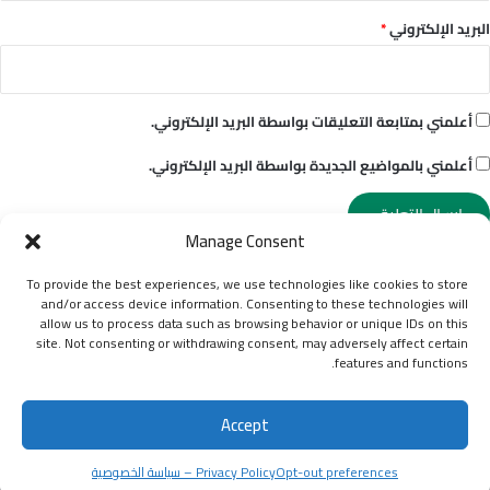
البريد الإلكتروني
*
أعلمني بمتابعة التعليقات بواسطة البريد الإلكتروني.
أعلمني بالمواضيع الجديدة بواسطة البريد الإلكتروني.
Manage Consent
To provide the best experiences, we use technologies like cookies to store
and/or access device information. Consenting to these technologies will
© حقوق النشر 2026، جميع الحقوق محفوظة |
نمبروزو | أكبر دليل
allow us to process data such as browsing behavior or unique IDs on this
site. Not consenting or withdrawing consent, may adversely affect certain
للهواتف
features and functions.
الشروط والأحكام
Contact Us | اتصل بنا
من نحن | About Us
Accept
سياسة الخصوصية
إخلاء مسؤولية عام (Disclaimer)
Cookie Policy (UK)
Cookie Policy (EU)
Opt-out preferences
Opt-out preferences
Privacy Policy – سياسة الخصوصية