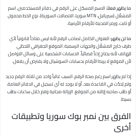
ما يظهر فعلاً:
الاسم المسجّل على الرقم في دفاتر المستخدمين، اسم
المشغّل (سيرياتيل، MTN سوريا، الاتصالات السورية)، نوع الخط محمول
أو ثابت، ورمز المدينة للأرقام الأرضية.
ما لن يظهر:
العنوان الكامل لصاحب الرقم لأنه ليس متاحاً قانونياً لأي
طرف خارج المشغّل والجهات الرسمية. الموقع الجغرافي اللحظي
للهاتف لأنه يحتاج إذناً قضائياً. الحسابات الشخصية على وسائل التواصل
لأن الموقع لا يربط الأرقام بحسابات السوشيال ولا يفترض أن يفعل.
إذا لم يظهر اسم رغم صحة الرقم، السبب غالباً واحد من ثلاثة: الرقم جديد
ولم يُحدَّث في القاعدة بعد، أو لا يوجد له أي تسجيل في الدفاتر العامة،
أو طلب صاحبه إزالته من الموقع. الإزالة مجانية وتتم خلال ساعات بطلب
بسيط.
الفرق بين نمبر بوك سوريا وتطبيقات
أخرى