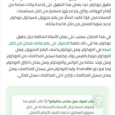
تطبيق تروكولر. حيث يعمل هذا التطبيق على قاعدة بيانات ضخمة من
أرقام الهواتف، والتي يتم تحديثها باستمرار من خلال مساهمات
المستخدمين. فإذا تلقيت اتصالًا من رقم مجهول، فسيحاول تروكولر
تحديد هوية المتصل من خلال قاعدة بياناته.
في هذا المقال، سنجيب على بعض الأسئلة الشائعة حول تطبيق
تروكولر، بما في ذلك كيفية
الحصول على رقم هاتف شخص من خلال
اسمه
في التروكولر، وهل تروكولر يكشف الرقم المجهول، وهل
التروكولر مرتبط بالفيس بوك، وكيفية تسجيل المكالمات من التروكولر،
وهل توجد علاقة بين الواتس والتروكولر، وهل يمكن اختراق التروكولر،
وما هو دور truecaller، وليه التروكولر مش بيسجل المكالمات، وهل
يمكن تسجيل المكالمات، وازاي اخلي المكالمات تسجل تلقائي.
حاب تعرف مين صاحب هالرقم؟
🤔 اكتب الرقم هنا
وشوف اسمه وكل الأسماء المسجلة له في دليل
نمبروزو العملاق! خدمة كاشف الأرقام الأفضل.