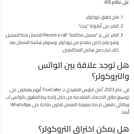
على نظام iOS:
فتح تطبيق تروكولر.
النقر على أيقونة “بحث”.
النقر على زر “تسجيل مكالمة” Record a call للاتصال بخط التسجيل،
وهو رقم خاص مقدم من تروكولر. وستوفر شاشة الاتصال بعد
ذلك خيار دمج هاتين المكالمتين.
هل توجد علاقة بين الواتس
والتروكولر؟
في عام 2023، أعلن الرئيس التنفيذي لـ TrueCaller أنهم يعملون على
توسيع نطاق الخدمات المقدمة من خلال إتاحة ربط التطبيق بالواتس آب
وبالتالي تفعيل خدمة معرفة المتصل لتكون متاحة على WhatsApp
أيضا.
هل يمكن اختراق التروكولر؟