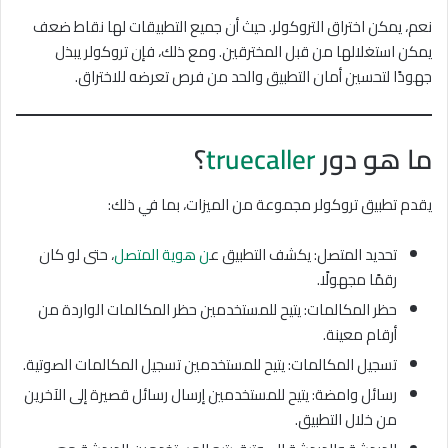
نعم، يمكن اختراق التروكولر. حيث أن جميع التطبيقات لها نقاط ضعف
يمكن استغلالها من قبل المخترقين. ومع ذلك، فإن تروكولر يبذل
جهودًا لتحسين أمان التطبيق والحد من فرص تعرضه للاختراق.
ما هو دور
truecaller
؟
يقدم تطبيق تروكولر مجموعة من الميزات، بما في ذلك:
تحديد المتصل: يكشف التطبيق ع
ن هوية المتصل
، حتى لو كان
رقمًا مجهولًا.
حظر المكالمات: يتيح للمستخدمين حظر المكالمات الواردة من
أرقام معينة.
تسجيل المكالمات: يتيح للمستخدمين تسجيل المكالمات الصوتية.
رسائل وامضة: يتيح للمستخدمين إرسال رسائل قصيرة إلى الآخرين
من خلال التطبيق.