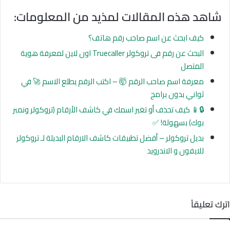
شاهد هذه المقالات لمذيد من المعلومات:
كيف ابحث عن اسم صاحب رقم هاتف؟
البحث عن رقم فى تروكولر Truecaller اون لاين لمعرفة هوية
المتصل
معرفة اسم صاحب الرقم 🤯 – اكتب الرقم يطلع الاسم 🚀 في
ثواني بدون برامج
🔒📱 كيف تحذف أو تغير اسمك في كاشف الأرقام (تروكولر ونمبر
بوك) بسهولة! ✅
بديل تروكولر – أفضل تطبيقات كاشف الارقام البديلة لـ تروكولر
للايفون و الاندرويد
اترك تعليقاً