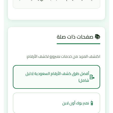
السعودية/
— استخدمه مباشرة بدون تحميل أي
تطبيقات!
لمعرفة شرائح البيانات وأرقام الهاتف المسجلة برقم
هويتك رسمياً، ننصحك باستخدام خدمة
"أرقامي"
المقدمة من
هيئة الاتصالات والفضاء والتقنية
السعودية
.
📚 صفحات ذات صلة
اكتشف المزيد من خدمات نمبروزو لكشف الأرقام:
أفضل طرق كشف الأرقام السعودية (دليل
📝
شامل)
📱
نمبر بوك أون لاين