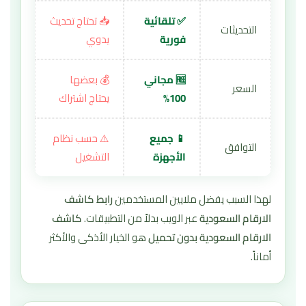
✅ تلقائية
📥 تحتاج تحديث
التحديثات
فورية
يدوي
🆓 مجاني
💰 بعضها
السعر
100%
يحتاج اشتراك
📱 جميع
⚠️ حسب نظام
التوافق
الأجهزة
التشغيل
لهذا السبب يفضل ملايين المستخدمين
رابط كاشف
الارقام السعودية
عبر الويب بدلاً من التطبيقات.
كاشف
الارقام السعودية بدون تحميل
هو الخيار الأذكى والأكثر
أماناً.