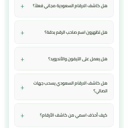
+
هل كاشف الارقام السعودية مجاني فعلاً؟
نعم،
كاشف الارقام السعودية مجاني
100% على
نمبروزو. لا نطلب أي رسوم أو اشتراكات. ابحث عن أي
+
هل تظهرون اسم صاحب الرقم بدقة؟
رقم سعودي بدون حدود يومية وبدون إعلانات
مزعجة.
نعم، قاعدة بياناتنا محدثة لحظياً وتغطي جميع
شركات الاتصالات السعودية (STC، موبايلي، زين،
+
هل يعمل على الآيفون والأندرويد؟
سلام، فيرجن).
معرفة الارقام السعوديه
لدينا بدقة
عالية جداً تصل لـ 95%+.
نعم!
كاشف الارقام السعودية بالاسم
يعمل على
جميع الأجهزة (آيفون، أندرويد، كمبيوتر) لأنه يعمل
هل كاشف الارقام السعودي يسحب جهات
+
من المتصفح مباشرة. لا تحتاج تحميل أي تطبيق من
اتصالي؟
App Store أو Google Play.
أبداً! نحن لا نطلب أي صلاحيات ولا نصل لجهات
اتصالك. هذا ما يميز
كاشف الارقام السعودي
على
+
كيف أحذف اسمي من كاشف الأرقام؟
نمبروزو عن التطبيقات التقليدية التي تسرق بياناتك.