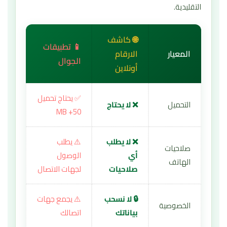
التقليدية.
🌐 كاشف
📱 تطبيقات
المعيار
الارقام
الجوال
أونلاين
✅ يحتاج تحميل
التحميل
❌ لا يحتاج
50+ MB
❌ لا يطلب
⚠️ يطلب
صلاحيات
أي
الوصول
الهاتف
صلاحيات
لجهات الاتصال
🔒 لا نسحب
⚠️ يجمع جهات
الخصوصية
بياناتك
اتصالك