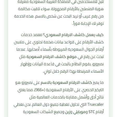
تتيح للمستخدمين في المملكة العربية السعودية معرفة
هوية المتصلين بالأرقام المجهولة. سواء تلقيت مكالمة
من رقم غريب أو تريد البحث عن شخص بالاسم، هذه الخدمة
توفر لك الإجابة فوراً.
كيف يعمل كاشف الارقام السعودي؟
تعتمد خدمات
كشف الأرقام على قواعد بيانات ضخمة تحتوي على ملايين
أرقام الجوال السعودية المربوطة بأسماء أصحابها. عندما
تبحث عن رقم في
موقع كاشف الارقام السعودية
مثل
نمبروزو، يقوم النظام بالبحث في قاعدة البيانات وإظهار
الأسماء المرتبطة بهذا الرقم خلال ثوانٍ.
ما يميز
كاشف الارقام السعودية بالاسم
على نمبروزو هو
التركيز الحصري على الأرقام السعودية (+966)، مما يعني
نتائج أدق وأشمل مقارنة بالخدمات العالمية مثل
Truecaller التي تحاول تغطية جميع دول العالم. نحن نغطي
أرقام
STC
و
موبايلي
و
زين
وجميع الشبكات السعودية