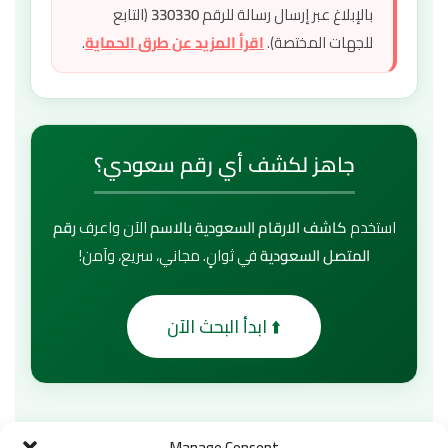
بالإبلاغ عبر إرسال رسالة للرقم
330330
(التابع
للجهات المختصة).
اقرأ المزيد عن طرق الحماية
.
جاهز لكشف أي رقم سعودي؟
استخدم
كاشف الارقام السعودية بالاسم
الآن واعرف
رقم
المتصل السعودية
في ثوانٍ. مجاني، سريع، وآمن!
⬆️ ابدأ البحث الآن
Manage Consent