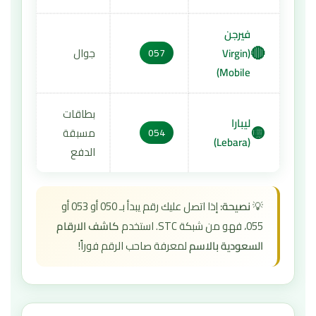
فيرجن
🔴
(Virgin
جوال
057
Mobile)
بطاقات
ليبارا
🟡
مسبقة
054
(Lebara)
الدفع
💡
نصيحة:
إذا اتصل عليك رقم يبدأ بـ 050 أو 053 أو
055، فهو من شبكة STC. استخدم
كاشف الارقام
السعودية بالاسم
لمعرفة صاحب الرقم فوراً!