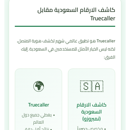
كاشف الارقام السعودية مقابل
Truecaller
Truecaller
هو تطبيق عالمي شهير لكشف هوية المتصل،
لكنه ليس الخيار الأمثل للمستخدمين في السعودية. إليك
الفرق:
🌍
🇸🇦
كاشف الارقام
Truecaller
السعودية
• يغطي جميع دول
(نمبروزو)
العالم
• مخصص
حصرياً
• نتائج أقل دقة