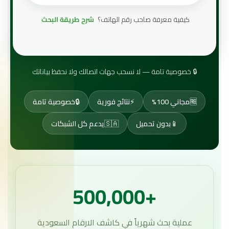
كيفية معرفة صاحب رقم الهاتف؟
شرح طريقة البحث
🔒
خصوصية تامة — لا نسحب جهات اتصالك ولا نحفظ بياناتك
🆓
مجاني 100%
⚡
نتائج فورية
🔒
خصوصية تامة
📱
بدون تحميل
🇸🇦
يدعم كل الشبكات
+500,000
عملية بحث شهرياً في كاشف الارقام السعودية