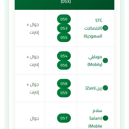
(05X)
050
STC
جوال +
🔵
(الاتصالات
053
إنترنت
السعودية)
055
054
موبايلي
جوال +
🟣
(Mobily)
إنترنت
056
058
جوال +
🟢
زين (Zain)
إنترنت
059
سلام
🟠
(Salam
جوال
057
Mobile)