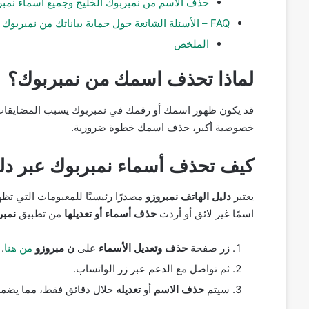
حذف الاسم من نمبربوك الخليج وجميع اسماء نمبر
FAQ – الأسئلة الشائعة حول حماية بياناتك من نمبربوك
الملخص
لماذا تحذف اسمك من نمبربوك؟
قد يكون ظهور اسمك أو رقمك في نمبربوك يسبب المضايقات أو
خصوصية أكبر، حذف اسمك خطوة ضرورية.
كيف تحذف أسماء نمبربوك عبر دلي
يعتبر
دليل الهاتف نمبروزو
مصدرًا رئيسيًا للمعبومات التي ت
اسمًا غير لائق أو أردت
حذف أسماء أو تعديلها
من تطبيق
نمبر
زر صفحة
حذف وتعديل الأسماء
على
ن مبروزو
من هنا
.
ثم تواصل مع الدعم عبر زر الواتساب.
سيتم
حذف الاسم
أو
تعديله
خلال دقائق فقط، مما يضم